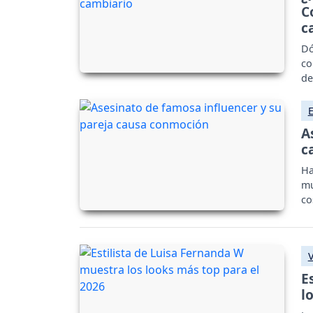
C
c
Dó
co
de
A
c
Ha
mu
co
E
l