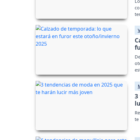
Lo
co
te
C
f
De
ot
es
3
l
Re
te