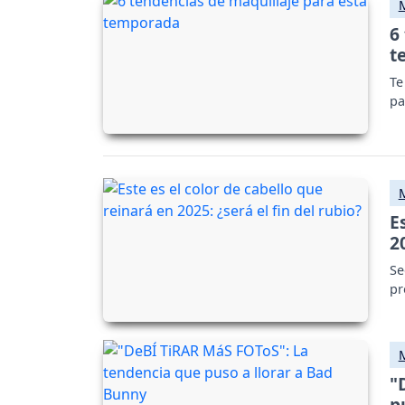
6
t
Te
pa
E
2
Se
pr
"
p