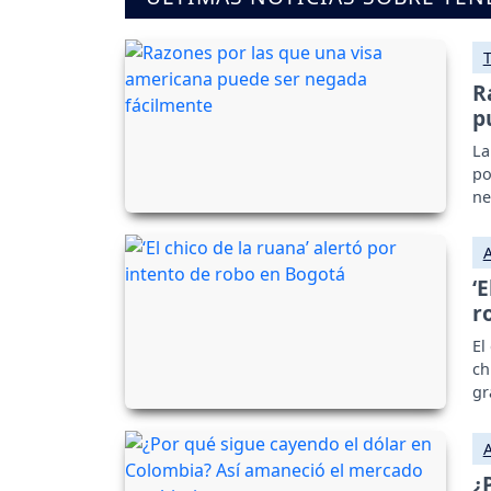
R
p
La
po
ne
‘
r
El
ch
gr
¿