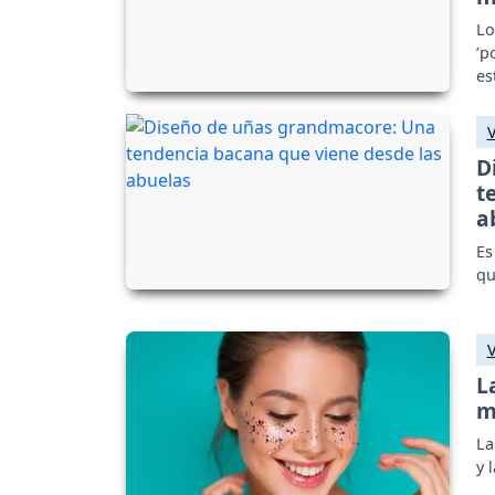
Lo
‘p
es
D
t
a
Es
qu
L
m
La
y 