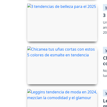
3
Un
an
20
C
c
No
lu
L
m