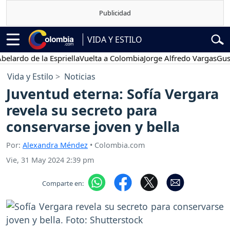
VIDA Y ESTILO
 de la Espriella
Vuelta a Colombia
Jorge Alfredo Vargas
Gustavo P
Vida y Estilo
Noticias
Juventud eterna: Sofía Vergara
revela su secreto para
conservarse joven y bella
Por:
Alexandra Méndez
• Colombia.com
Vie, 31 May 2024 2:39 pm
Comparte en: