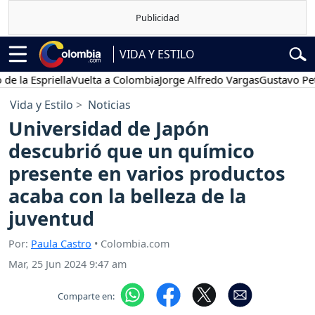
VIDA Y ESTILO
Espriella
Vuelta a Colombia
Jorge Alfredo Vargas
Gustavo Petro
Vida y Estilo
Noticias
Universidad de Japón
descubrió que un químico
presente en varios productos
acaba con la belleza de la
juventud
Por:
Paula Castro
• Colombia.com
Mar, 25 Jun 2024 9:47 am
Comparte en: