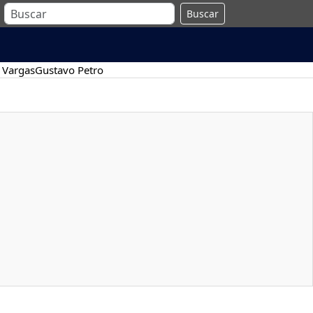
Buscar
 Vargas
Gustavo Petro