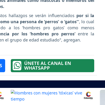
 los animales como mascotas o miembros del
os.
stos hallazgos se verán influenciados
por si la
como una persona de ‘perros’ o ‘gatos’
”, lo cual
nguido a los ‘hombres pro gatos’ como menos
ncia por los ‘hombres pro perros’
entre la
en el grupo de edad estudiado", agregan.
ÚNETE AL CANAL EN
S
WHATSAPP