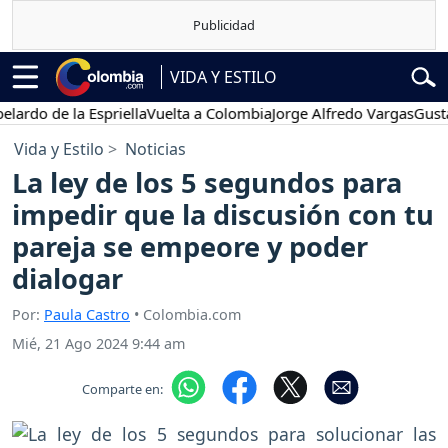
VIDA Y ESTILO
 de la Espriella
Vuelta a Colombia
Jorge Alfredo Vargas
Gustavo P
Vida y Estilo
Noticias
La ley de los 5 segundos para
impedir que la discusión con tu
pareja se empeore y poder
dialogar
Por:
Paula Castro
• Colombia.com
Mié, 21 Ago 2024 9:44 am
Comparte en: