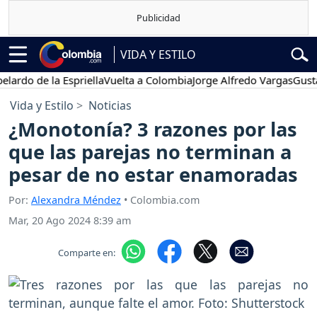
VIDA Y ESTILO
 de la Espriella
Vuelta a Colombia
Jorge Alfredo Vargas
Gustavo P
Vida y Estilo
Noticias
¿Monotonía? 3 razones por las
que las parejas no terminan a
pesar de no estar enamoradas
Por:
Alexandra Méndez
• Colombia.com
Mar, 20 Ago 2024 8:39 am
Comparte en: