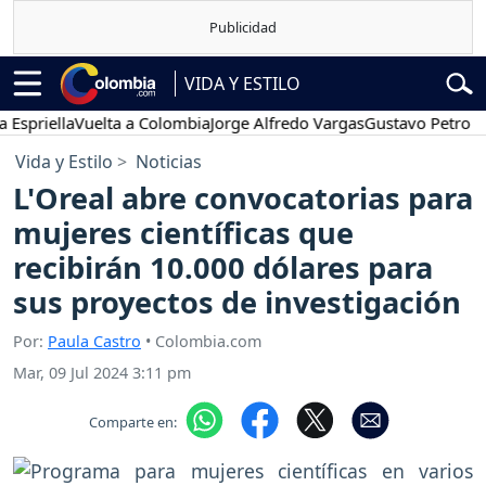
VIDA Y ESTILO
riella
Vuelta a Colombia
Jorge Alfredo Vargas
Gustavo Petro
Pos
Vida y Estilo
Noticias
L'Oreal abre convocatorias para
mujeres científicas que
recibirán 10.000 dólares para
sus proyectos de investigación
Por:
Paula Castro
• Colombia.com
Mar, 09 Jul 2024 3:11 pm
Comparte en: