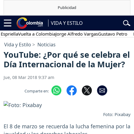
VIDA Y ESTILO
la
Vuelta a Colombia
Jorge Alfredo Vargas
Gustavo Petro
Posesió
Vida y Estilo
Noticias
YouTube: ¿Por qué se celebra el
Día Internacional de la Mujer?
Jue, 08 Mar 2018 9:37 am
Comparte en:
Foto: Pixabay
El 8 de marzo se recuerda la lucha femenina por la
igualdad y los derechos laborales.