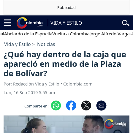
VIDA Y ESTILO
lardo de la Espriella
Vuelta a Colombia
Jorge Alfredo Vargas
Gusta
Vida y Estilo
Noticias
¿Qué hay dentro de la caja que
apareció en medio de la Plaza
de Bolívar?
Por: Redacción Vida y Estilo • Colombia.com
Lun, 16 Sep 2019 5:55 pm
Comparte en: