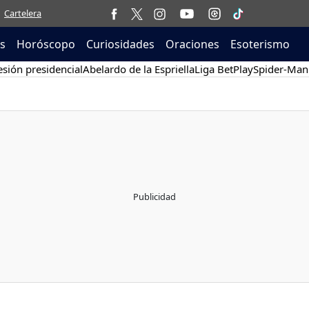
Cartelera
as
Horóscopo
Curiosidades
Oraciones
Esoterismo
sión presidencial
Abelardo de la Espriella
Liga BetPlay
Spider-Man