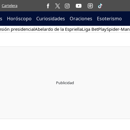
Cartelera
as
Horóscopo
Curiosidades
Oraciones
Esoterismo
sión presidencial
Abelardo de la Espriella
Liga BetPlay
Spider-Man