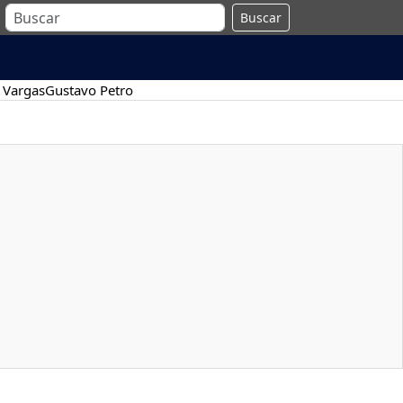
Buscar
 Vargas
Gustavo Petro