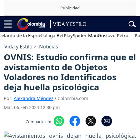
VIDA Y ESTILO
o de la Espriella
Liga BetPlay
Spider-Man
Gustavo Petro
Posesión
Vida y Estilo
Noticias
OVNIS: Estudio confirma que el
avistamiento de Objetos
Voladores no Identificados
deja huella psicológica
Por:
Alexandra Méndez
• Colombia.com
Mar, 06 Feb 2024 12:30 pm
Comparte en: