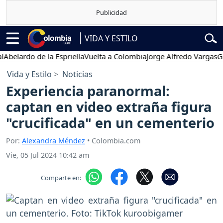
VIDA Y ESTILO
rdo de la Espriella
Vuelta a Colombia
Jorge Alfredo Vargas
Gustavo
Vida y Estilo
Noticias
Experiencia paranormal:
captan en video extraña figura
"crucificada" en un cementerio
Por:
Alexandra Méndez
• Colombia.com
Vie, 05 Jul 2024 10:42 am
Comparte en: