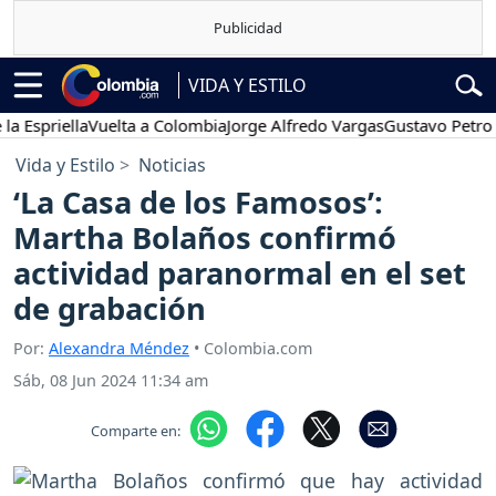
VIDA Y ESTILO
iella
Vuelta a Colombia
Jorge Alfredo Vargas
Gustavo Petro
Pose
Vida y Estilo
Noticias
‘La Casa de los Famosos’:
Martha Bolaños confirmó
actividad paranormal en el set
de grabación
Por:
Alexandra Méndez
• Colombia.com
Sáb, 08 Jun 2024 11:34 am
Comparte en: