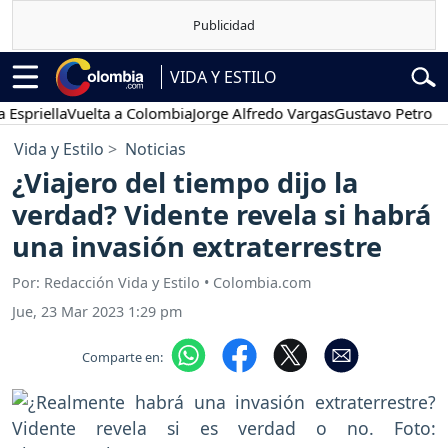
VIDA Y ESTILO
lla
Vuelta a Colombia
Jorge Alfredo Vargas
Gustavo Petro
Posesi
Vida y Estilo
Noticias
¿Viajero del tiempo dijo la
verdad? Vidente revela si habrá
una invasión extraterrestre
Por: Redacción Vida y Estilo • Colombia.com
Jue, 23 Mar 2023 1:29 pm
Comparte en: