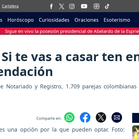
Cartelera
as
Horóscopo
Curiosidades
Oraciones
Esoterismo
Sigue en vivo la posesión presidencial de Abelardo de la Esprie
Si te vas a casar ten e
endación
 Notariado y Registro, 1.709 parejas colombianas 
Comparte en: