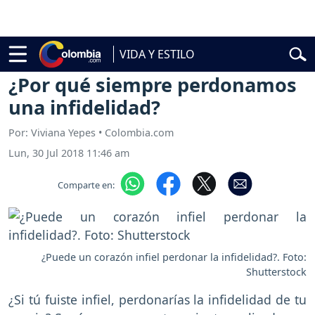
elardo de la Espriella
Vuelta a Colombia
Jorge Alfredo Vargas
Gust
VIDA Y ESTILO
Vida y Estilo
Pareja
¿Por qué siempre perdonamos
una infidelidad?
Por: Viviana Yepes • Colombia.com
Lun, 30 Jul 2018 11:46 am
Comparte en:
¿Puede un corazón infiel perdonar la infidelidad?. Foto:
Shutterstock
¿Si tú fuiste infiel, perdonarías la infidelidad de tu