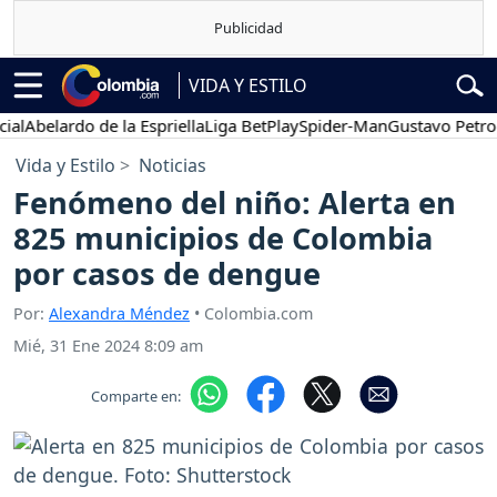
VIDA Y ESTILO
belardo de la Espriella
Liga BetPlay
Spider-Man
Gustavo Petro
P
Vida y Estilo
Noticias
Fenómeno del niño: Alerta en
825 municipios de Colombia
por casos de dengue
Por:
Alexandra Méndez
• Colombia.com
Mié, 31 Ene 2024 8:09 am
Comparte en: