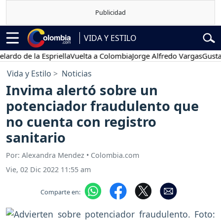
VIDA Y ESTILO
 de la Espriella
Vuelta a Colombia
Jorge Alfredo Vargas
Gustavo Pe
Vida y Estilo
Noticias
Invima alertó sobre un
potenciador fraudulento que
no cuenta con registro
sanitario
Por: Alexandra Mendez • Colombia.com
Vie, 02 Dic 2022 11:55 am
Comparte en: