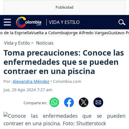
VIDA Y ESTILO
a Espriella
Vuelta a Colombia
Jorge Alfredo Vargas
Gustavo Petro
Vida y Estilo
Noticias
Toma precauciones: Conoce las
enfermedades que se pueden
contraer en una piscina
Por:
Alexandra Méndez
• Colombia.com
Jue, 29 Ago 2024 7:27 am
Comparte en: