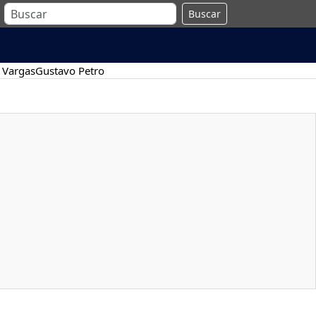
Buscar
 Vargas
Gustavo Petro