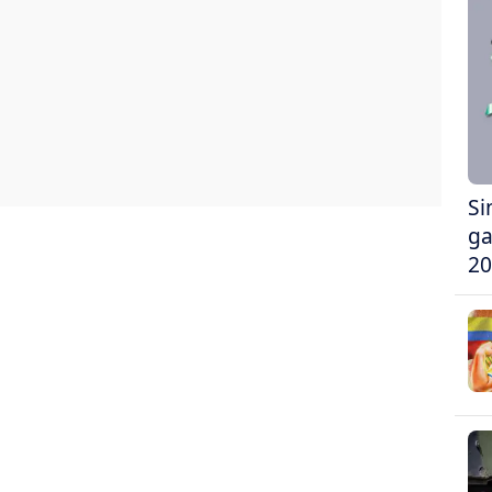
Si
ga
20