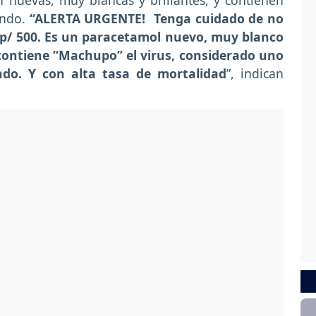
n nuevas, muy blancas y brillantes, y contienen
undo.
“ALERTA URGENTE! Tenga cuidado de no
 p/ 500. Es un paracetamol nuevo, muy blanco
 contiene “Machupo”
el virus, considerado uno
ndo. Y con alta tasa de mortalidad
”, indican