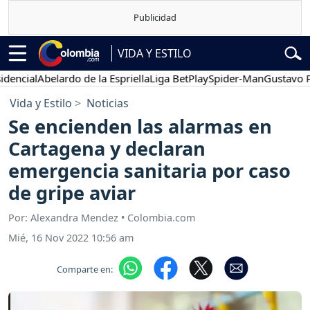
VIDA Y ESTILO
ial
Abelardo de la Espriella
Liga BetPlay
Spider-Man
Gustavo Petro
Vida y Estilo
Noticias
Se encienden las alarmas en
Cartagena y declaran
emergencia sanitaria por caso
de gripe aviar
Por: Alexandra Mendez • Colombia.com
Mié, 16 Nov 2022 10:56 am
Comparte en: