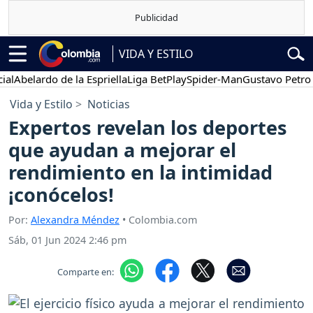
VIDA Y ESTILO
belardo de la Espriella
Liga BetPlay
Spider-Man
Gustavo Petro
Po
Vida y Estilo
Noticias
Expertos revelan los deportes
que ayudan a mejorar el
rendimiento en la intimidad
¡conócelos!
Por:
Alexandra Méndez
• Colombia.com
Sáb, 01 Jun 2024 2:46 pm
Comparte en: