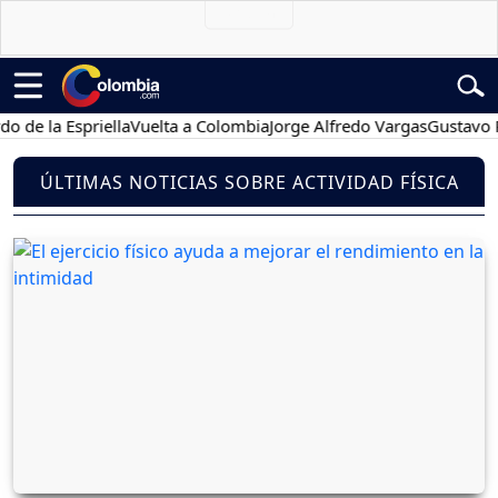
la Espriella
Vuelta a Colombia
Jorge Alfredo Vargas
Gustavo Petro
ÚLTIMAS NOTICIAS SOBRE ACTIVIDAD FÍSICA