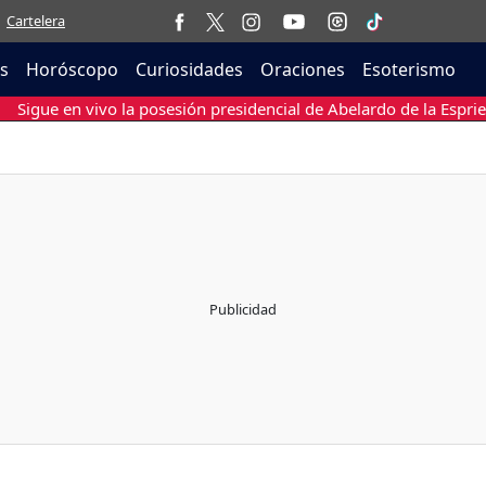
Cartelera
as
Horóscopo
Curiosidades
Oraciones
Esoterismo
Sigue en vivo la posesión presidencial de Abelardo de la Esprie