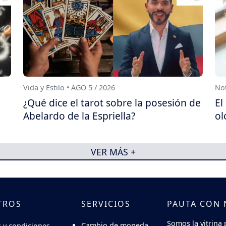
Vida y Estilo • AGO 5 / 2026
Not
¿Qué dice el tarot sobre la posesión de
El
Abelardo de la Espriella?
ol
VER MÁS +
TROS
SERVICIOS
PAUTA CON
Somos la vitrina 
Cambio de moneda
 y condiciones