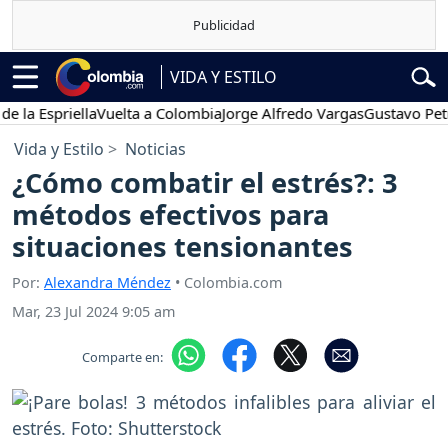
VIDA Y ESTILO
Espriella
Vuelta a Colombia
Jorge Alfredo Vargas
Gustavo Petro
Vida y Estilo
Noticias
¿Cómo combatir el estrés?: 3
métodos efectivos para
situaciones tensionantes
Por:
Alexandra Méndez
• Colombia.com
Mar, 23 Jul 2024 9:05 am
Comparte en: