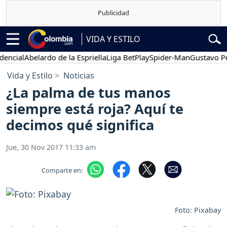
VIDA Y ESTILO
ial
Abelardo de la Espriella
Liga BetPlay
Spider-Man
Gustavo Petro
Vida y Estilo
Noticias
¿La palma de tus manos
siempre está roja? Aquí te
decimos qué significa
Jue, 30 Nov 2017 11:33 am
Comparte en:
Foto: Pixabay