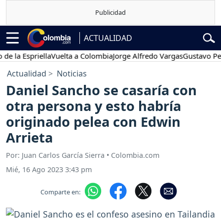
ACTUALIDAD
 Espriella
Vuelta a Colombia
Jorge Alfredo Vargas
Gustavo Petro
Actualidad
Noticias
Daniel Sancho se casaría con
otra persona y esto habría
originado pelea con Edwin
Arrieta
Por: Juan Carlos García Sierra • Colombia.com
Mié, 16 Ago 2023 3:43 pm
Comparte en: