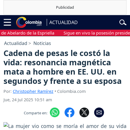
ACTUALIDAD
elardo de la Espriella
Sigue en vivo la posesión presidencial 
Actualidad
Noticias
Cadena de pesas le costó la
vida: resonancia magnética
mata a hombre en EE. UU. en
segundos y frente a su esposa
Por:
Christopher Ramírez
• Colombia.com
Jue, 24 Jul 2025 10:51 am
Comparte en: