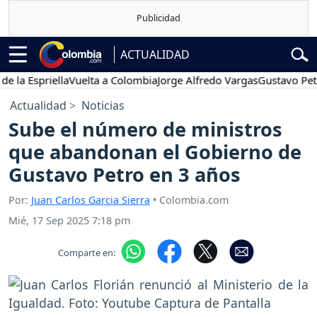
ACTUALIDAD
Espriella
Vuelta a Colombia
Jorge Alfredo Vargas
Gustavo Petro
P
Actualidad
Noticias
Sube el número de ministros
que abandonan el Gobierno de
Gustavo Petro en 3 años
Por:
Juan Carlos Garcia Sierra
• Colombia.com
Mié, 17 Sep 2025 7:18 pm
Comparte en: