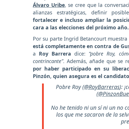
Álvaro Uribe
, se cree que la conversac
alianzas estratégicas, definir posi
fortalecer e incluso ampliar la posic
cara a las elecciones del próximo año
Por su parte Ingrid Betancourt muestra 
está completamente en contra de Gu
a
Roy Barrera
dice:
“pobre Roy, cóm
contrincante”
. Además, añade que se r
por haber participado en su libera
Pinzón, quien asegura es el candidat
Pobre Roy (
@RoyBarreras
): 
(
@PinzonBue
No he tenido ni un sí ni un no c
los que me sacaron de la selv
pre