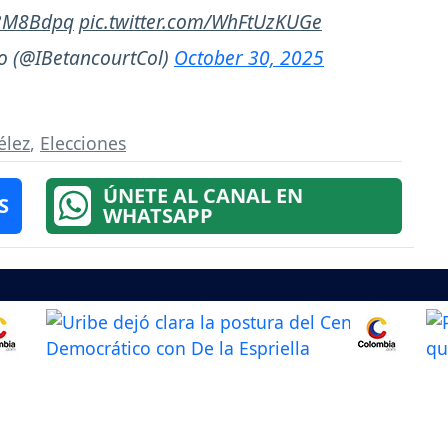
P3M8Bdpq
pic.twitter.com/WhFtUzKUGe
io (@IBetancourtCol)
October 30, 2025
élez
,
Elecciones
ÚNETE AL CANAL EN
S
WHATSAPP