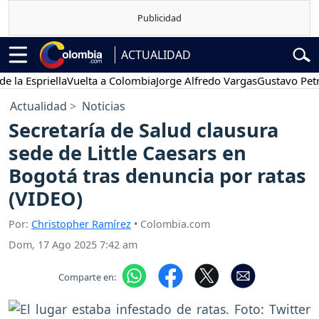
ACTUALIDAD
spriella
Vuelta a Colombia
Jorge Alfredo Vargas
Gustavo Petro
P
Actualidad
Noticias
Secretaría de Salud clausura
sede de Little Caesars en
Bogotá tras denuncia por ratas
(VIDEO)
Por:
Christopher Ramírez
• Colombia.com
Dom, 17 Ago 2025 7:42 am
Comparte en: