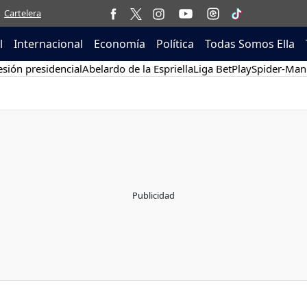
Cartelera
l
Internacional
Economía
Política
Todas Somos Ella
sión presidencial
Abelardo de la Espriella
Liga BetPlay
Spider-Man