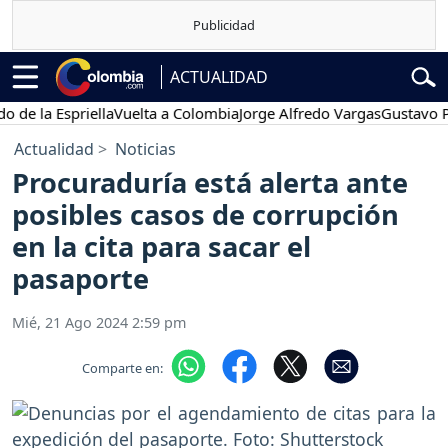
ACTUALIDAD
 la Espriella
Vuelta a Colombia
Jorge Alfredo Vargas
Gustavo Petr
Actualidad
Noticias
Procuraduría está alerta ante
posibles casos de corrupción
en la cita para sacar el
pasaporte
Mié, 21 Ago 2024 2:59 pm
Comparte en: