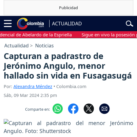
ACTUALIDAD
al de Abelardo de la Espriella
Sigue en vivo la posesión presid
Actualidad
Noticias
Capturan a padrastro de
Jerónimo Angulo, menor
hallado sin vida en Fusagasugá
Por:
Alexandra Méndez
• Colombia.com
Sáb, 09 Mar 2024 2:35 pm
Comparte en: