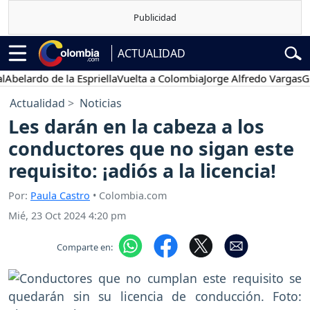
ACTUALIDAD
lardo de la Espriella
Vuelta a Colombia
Jorge Alfredo Vargas
Gusta
Actualidad
Noticias
Les darán en la cabeza a los
conductores que no sigan este
requisito: ¡adiós a la licencia!
Por:
Paula Castro
• Colombia.com
Mié, 23 Oct 2024 4:20 pm
Comparte en: