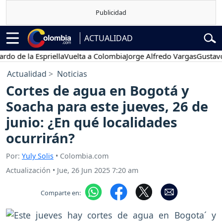
ACTUALIDAD
e la Espriella
Vuelta a Colombia
Jorge Alfredo Vargas
Gustavo Pet
Actualidad
Noticias
Cortes de agua en Bogotá y
Soacha para este jueves, 26 de
junio: ¿En qué localidades
ocurrirán?
Por:
Yuly Solis
• Colombia.com
Actualización
•
Jue, 26 Jun 2025 7:20 am
Comparte en: