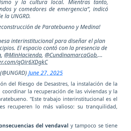
smo y la cultura local. Mientras tanto,
endos y comedores de emergencia”, indicó
 de la UNGRD.
reconstrucción de Paratebueno y Medina!
esa interinstitucional para diseñar el plan
ipios. El espacio contó con la presencia de
n
,
@MinHacienda
,
@CundinamarcaGob
,…
ter.com/qOir6XDgkC
 (@UNGRD)
June 27, 2025
n del Riesgo de Desastres, la instalación de la
 coordinar la recuperación de las viviendas y la
ratebueno. “Este trabajo interinstitucional es el
s recuperen lo más valioso: su tranquilidad,
onsecuencias del vendaval
y tampoco se tiene