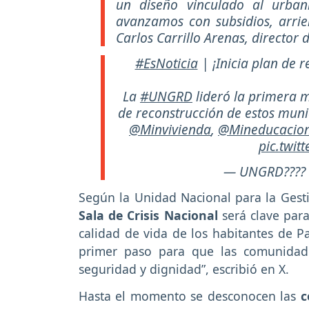
un diseño vinculado al urbani
avanzamos con subsidios, arri
Carlos Carrillo Arenas, director
#EsNoticia
| ¡Inicia plan de 
La
#UNGRD
lideró la primera m
de reconstrucción de estos munic
@Minvivienda
,
@Mineducacio
pic.twit
— UNGRD????
Según la Unidad Nacional para la Gestió
Sala de Crisis Nacional
será clave para
calidad de vida de los habitantes de Pa
primer paso para que las comunidade
seguridad y dignidad”, escribió en X.
Hasta el momento se desconocen las
c