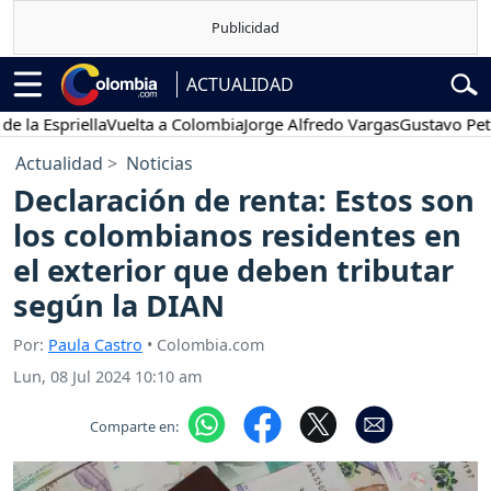
ACTUALIDAD
Espriella
Vuelta a Colombia
Jorge Alfredo Vargas
Gustavo Petro
Actualidad
Noticias
Declaración de renta: Estos son
los colombianos residentes en
el exterior que deben tributar
según la DIAN
Por:
Paula Castro
• Colombia.com
Lun, 08 Jul 2024 10:10 am
Comparte en: