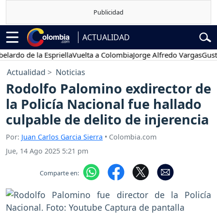
ACTUALIDAD
o de la Espriella
Vuelta a Colombia
Jorge Alfredo Vargas
Gustavo 
Actualidad
Noticias
Rodolfo Palomino exdirector de
la Policía Nacional fue hallado
culpable de delito de injerencia
Por:
Juan Carlos Garcia Sierra
• Colombia.com
Jue, 14 Ago 2025 5:21 pm
Comparte en: