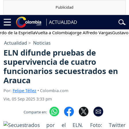
ACTUALIDAD
 la Espriella
Vuelta a Colombia
Jorge Alfredo Vargas
Gustavo Petr
Actualidad
Noticias
ELN difunde pruebas de
supervivencia de cuatro
funcionarios secuestrados en
Arauca
Por:
Felipe Téllez
• Colombia.com
Vie, 05 Sep 2025 3:33 pm
Comparte en: