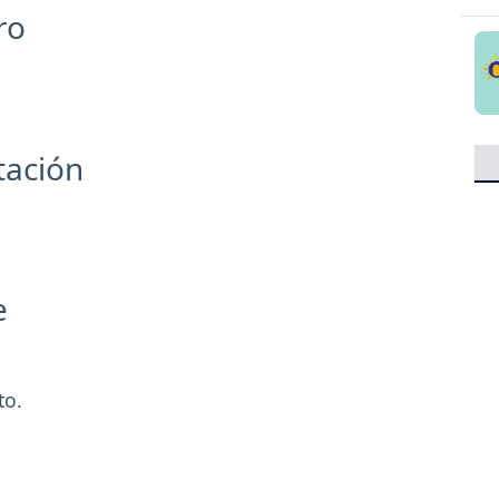
tro
tación
Fe
to.