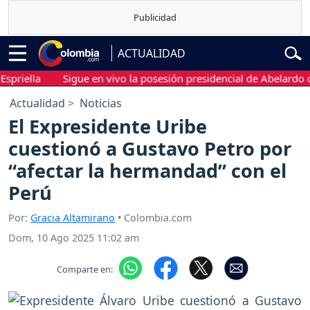
ACTUALIDAD
lla
Sigue en vivo la posesión presidencial de Abelardo de la E
Actualidad
Noticias
El Expresidente Uribe
cuestionó a Gustavo Petro por
“afectar la hermandad” con el
Perú
Por:
Gracia Altamirano
• Colombia.com
Dom, 10 Ago 2025 11:02 am
Comparte en: