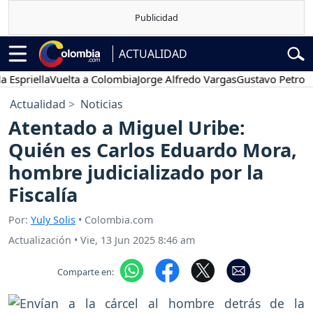
ACTUALIDAD
riella
Vuelta a Colombia
Jorge Alfredo Vargas
Gustavo Petro
Pose
Actualidad
Noticias
Atentado a Miguel Uribe:
Quién es Carlos Eduardo Mora,
hombre judicializado por la
Fiscalía
Por:
Yuly Solis
• Colombia.com
Actualización
•
Vie, 13 Jun 2025 8:46 am
Comparte en: