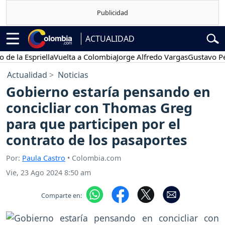
ACTUALIDAD
la Espriella
Vuelta a Colombia
Jorge Alfredo Vargas
Gustavo Petro
Actualidad
Noticias
Gobierno estaría pensando en
concicliar con Thomas Greg
para que participen por el
contrato de los pasaportes
Por:
Paula Castro
• Colombia.com
Vie, 23 Ago 2024 8:50 am
Comparte en: