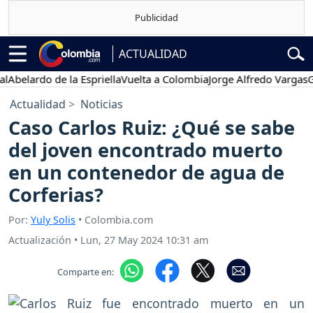
ACTUALIDAD
ardo de la Espriella
Vuelta a Colombia
Jorge Alfredo Vargas
Gustav
Actualidad
Noticias
Caso Carlos Ruiz: ¿Qué se sabe
del joven encontrado muerto
en un contenedor de agua de
Corferias?
Por:
Yuly Solis
• Colombia.com
Actualización
•
Lun, 27 May 2024 10:31 am
Comparte en: