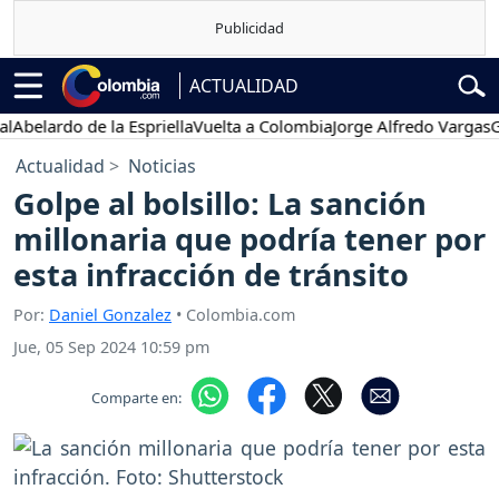
ACTUALIDAD
lardo de la Espriella
Vuelta a Colombia
Jorge Alfredo Vargas
Gusta
Actualidad
Noticias
Golpe al bolsillo: La sanción
millonaria que podría tener por
esta infracción de tránsito
Por:
Daniel Gonzalez
• Colombia.com
Jue, 05 Sep 2024 10:59 pm
Comparte en: