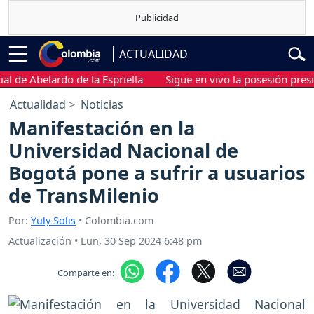
ACTUALIDAD
e Abelardo de la Espriella
Sigue en vivo la posesión presidenc
Actualidad
Noticias
Manifestación en la
Universidad Nacional de
Bogotá pone a sufrir a usuarios
de TransMilenio
Por:
Yuly Solis
• Colombia.com
Actualización
•
Lun, 30 Sep 2024 6:48 pm
Comparte en: