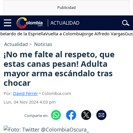
ACTUALIDAD
o de la Espriella
Vuelta a Colombia
Jorge Alfredo Vargas
Gustavo P
Actualidad
Noticias
¡No me falte al respeto, que
estas canas pesan! Adulta
mayor arma escándalo tras
chocar
Por:
David Ferrer
• Colombia.com
Lun, 04 Nov 2024 4:03 pm
Comparte en: